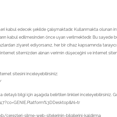
leri kabul edecek şekilde çalışmaktadır. Kullanmakta olunan inter
nların kabul edilmesinden önce uyarı verilmektedir. Bu sayede 
 cihazlardan ziyaret ediyorsanız, her bir cihaz kapsamında tarayıc
 internet sitemizden alınan verimin düşeceğini ve internet site
ernet sitesini inceleyebilirsiniz:
/
 detaylı bilgi için aşağıda belirtilen linkleri inceleyebilirsiniz.
47?co=GENIE.Platform%3DDesktop&hl=tr
kb/cerezleri-silme-web-sitelerinin-bilgilerini-kaldirma