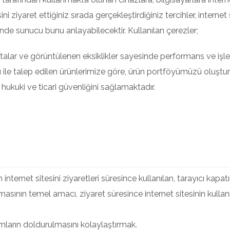
sini ziyaret ettiğiniz sırada gerçekleştirdiğiniz tercihler, intern
iğinde sunucu bunu anlayabilecektir. Kullanılan çerezler;
atalar ve görüntülenen eksiklikler sayesinde performans ve işlev
 ile talep edilen ürünlerimize göre, ürün portföyümüzü oluştu
 hukuki ve ticari güvenliğini sağlamaktadır.
n internet sitesini ziyaretleri süresince kullanılan, tarayıcı kapat
lmasının temel amacı, ziyaret süresince internet sitesinin kullan
mların doldurulmasını kolaylaştırmak.