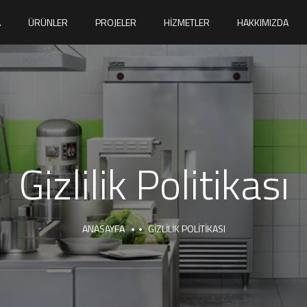
A
ÜRÜNLER
PROJELER
HIZMETLER
HAKKIMIZDA
Gizlilik Politikası
ANASAYFA
GIZLILIK POLITIKASI