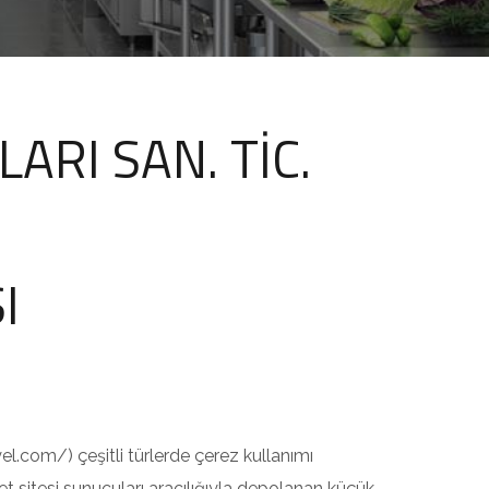
RI SAN. TİC.
I
el.com/) çeşitli türlerde çerez kullanımı
net sitesi sunucuları aracılığıyla depolanan küçük