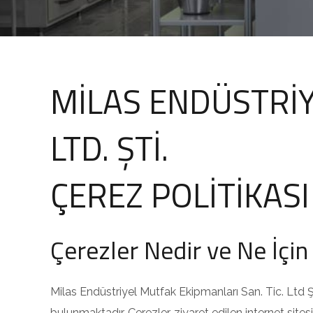
MİLAS ENDÜSTRİY
LTD. ŞTİ.
ÇEREZ POLİTİKASI 
Çerezler Nedir ve Ne İçin
Milas Endüstriyel Mutfak Ekipmanları San. Tic. Ltd Şt
bulunmaktadır. Çerezler, ziyaret edilen internet site