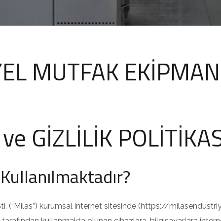
EL MUTFAK EKİPMANLA
ve GİZLİLİK POLİTİKAS
 Kullanılmaktadır?
i. (“Milas”) kurumsal internet sitesinde (https://milasendustriy
si tarafından kullanmakta olunan cihazlara, bilgisayarlara inter