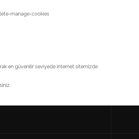
delete-manage-cookies
narak en güvenilir seviyede internet sitemizde
siniz.