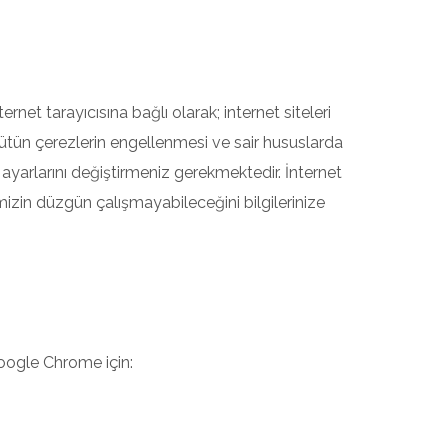
net tarayıcısına bağlı olarak; internet siteleri
bütün çerezlerin engellenmesi ve sair hususlarda
ı ayarlarını değiştirmeniz gerekmektedir. İnternet
mizin düzgün çalışmayabileceğini bilgilerinize
 Google Chrome için: