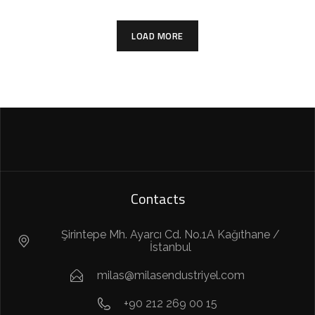
LOAD MORE
Contacts
Şirintepe Mh. Ayarcı Cd. No.1A Kağıthane /
İstanbul
milas@milasendustriyel.com
+90 212 269 00 15