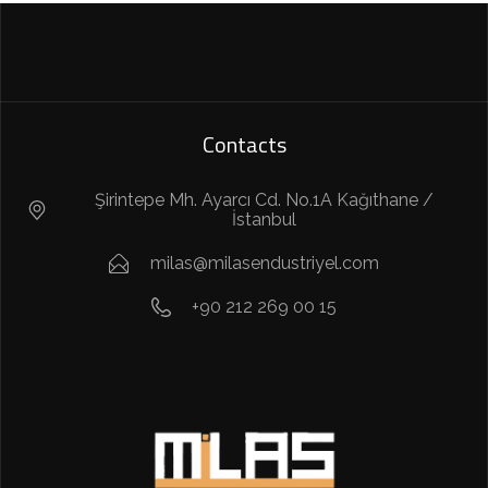
Contacts
Şirintepe Mh. Ayarcı Cd. No.1A Kağıthane /
İstanbul
milas@milasendustriyel.com
+90 212 269 00 15