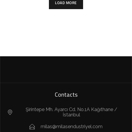
LOAD MORE
Contacts
Şirintepe Mh. Ayarcı Cd. No.1A Kağıthane /
İstanbul
milas@milasendustriyel.com