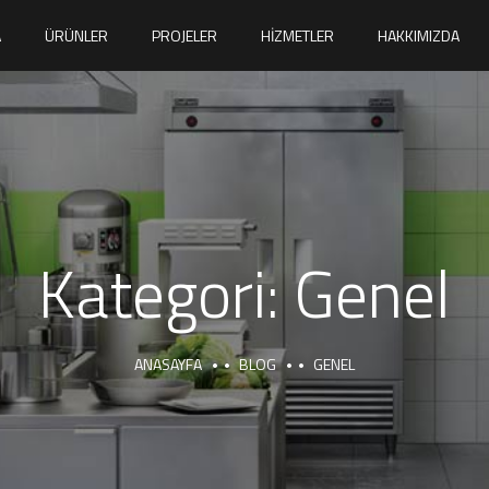
A
ÜRÜNLER
PROJELER
HIZMETLER
HAKKIMIZDA
Kategori:
Genel
ANASAYFA
BLOG
GENEL