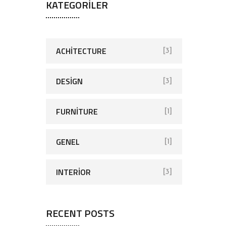
KATEGORILER
ACHITECTURE
[3]
DESIGN
[3]
FURNITURE
[1]
GENEL
[1]
INTERIOR
[3]
RECENT POSTS