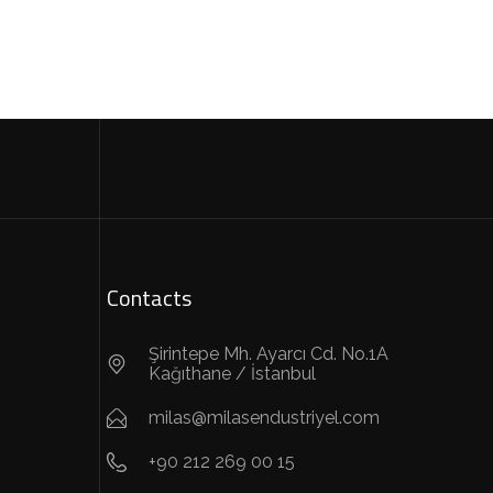
Contacts
Şirintepe Mh. Ayarcı Cd. No.1A
Kağıthane / İstanbul
milas@milasendustriyel.com
+90 212 269 00 15