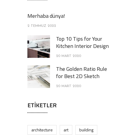
Merhaba dünya!
2 TEMMUZ 2022
Top 10 Tips for Your
Kitchen Interior Design
20 MART 2020
The Golden Ratio Rule
for Best 2D Sketch
20 MART 2020
ETIKETLER
architecture
art
building