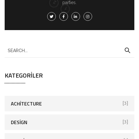
parties.
KATEGORILER
ACHITECTURE
[3]
DESIGN
[3]