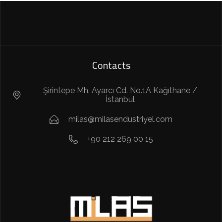
Contacts
Şirintepe Mh. Ayarcı Cd. No.1A Kağıthane /
İstanbul
milas@milasendustriyel.com
+90 212 269 00 15